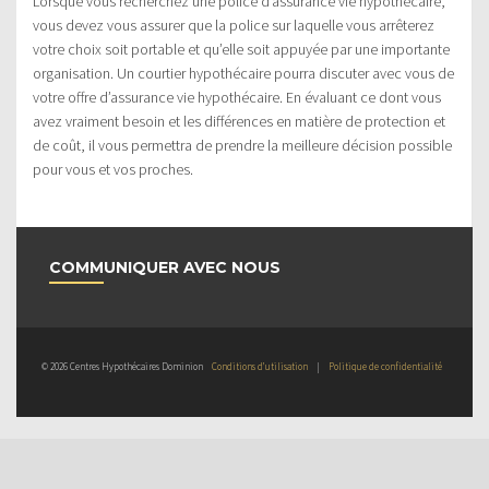
Lorsque vous recherchez une police d’assurance vie hypothécaire,
vous devez vous assurer que la police sur laquelle vous arrêterez
votre choix soit portable et qu’elle soit appuyée par une importante
organisation. Un courtier hypothécaire pourra discuter avec vous de
votre offre d’assurance vie hypothécaire. En évaluant ce dont vous
avez vraiment besoin et les différences en matière de protection et
de coût, il vous permettra de prendre la meilleure décision possible
pour vous et vos proches.
COMMUNIQUER AVEC NOUS
© 2026 Centres Hypothécaires Dominion
Conditions d’utilisation
|
Politique de confidentialité