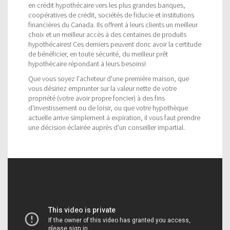
en crédit hypothécaire vers les plus grandes banques,
coopératives de crédit, sociétés de fiducie et institutions
financières du Canada. Ils offrent à leurs clients un meilleur
choix et un meilleur accès à des centaines de produits
hypothécaires! Ces derniers peuvent donc avoir la certitude
de bénéficier, en toute sécurité, du meilleur prêt
hypothécaire répondant à leurs besoins!
Que vous soyez l'acheteur d'une première maison, que
vous désiriez emprunter sur la valeur nette de votre
propriété (votre avoir propre foncier) à des fins
d'investissement ou de loisir, ou que votre hypothèque
actuelle arrive simplement à expiration, il vous faut prendre
une décision éclairée auprès d'un conseiller impartial.