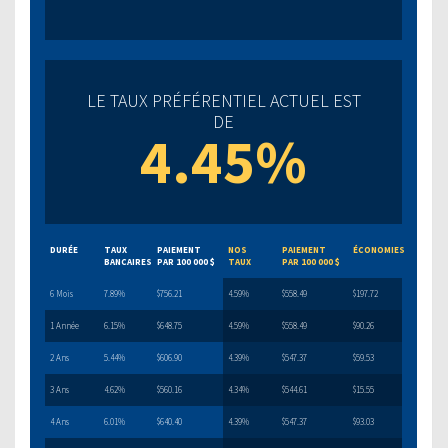
LE TAUX PRÉFÉRENTIEL ACTUEL EST
DE
4.45%
DURÉE
TAUX
PAIEMENT
NOS
PAIEMENT
ÉCONOMIES
BANCAIRES
PAR 100 000 $
TAUX
PAR 100 000 $
6 Mois
7.89%
$756.21
4.59%
$558.49
$197.72
1 Année
6.15%
$648.75
4.59%
$558.49
$90.26
2 Ans
5.44%
$606.90
4.39%
$547.37
$59.53
3 Ans
4.62%
$560.16
4.34%
$544.61
$15.55
4 Ans
6.01%
$640.40
4.39%
$547.37
$93.03