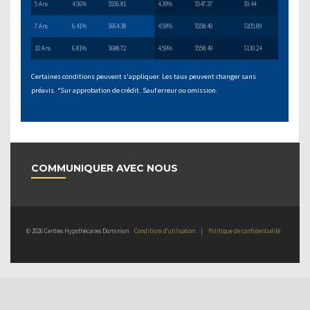
5 Ans
4.56%
$556.81
4.39%
$547.37
$9.44
7 Ans
6.41%
$664.38
4.59%
$558.49
$105.89
10 Ans
6.81%
$688.72
4.59%
$558.49
$130.24
Certaines conditions peuvent s'appliquer. Les taux peuvent changer sans
préavis. *Sur approbation de crédit. Sauf erreur ou omission.
COMMUNIQUER AVEC NOUS
© 2026 Centres Hypothécaires Dominion
Conditions d’utilisation
|
Politique de confidentialité